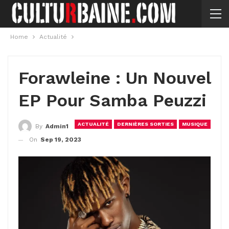
Home
Actualité
Forawleine : Un Nouvel
EP Pour Samba Peuzzi
ACTUALITÉ
DERNIÈRES SORTIES
MUSIQUE
By
Admin1
On
Sep 19, 2023