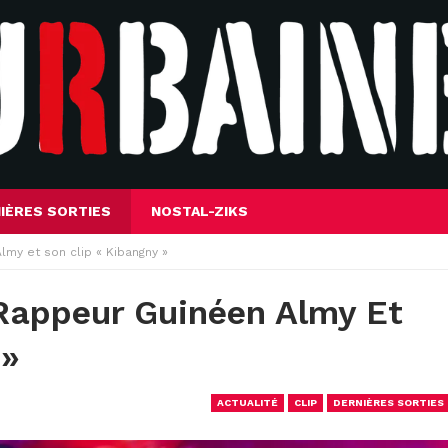
IÈRES SORTIES
NOSTAL-ZIKS
lmy et son clip « Kibangny »
Rappeur Guinéen Almy Et
 »
ACTUALITÉ
CLIP
DERNIÈRES SORTIES