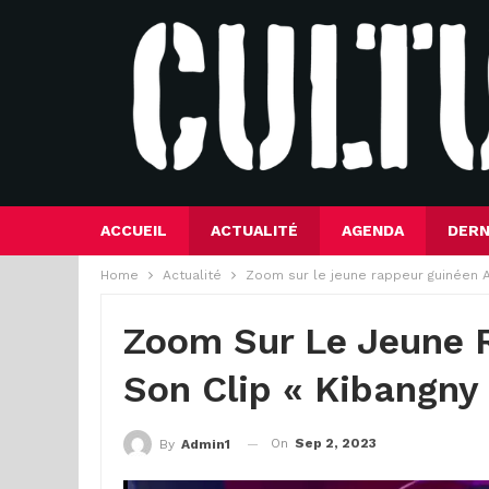
ACCUEIL
ACTUALITÉ
AGENDA
DERN
Home
Actualité
Zoom sur le jeune rappeur guinéen A
Zoom Sur Le Jeune 
Son Clip « Kibangny
On
Sep 2, 2023
By
Admin1