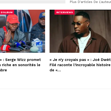
Plus D'articles De L'auteu
 D'ALBUM
INTERVIEWS
» : Serge Wizz promet
« Je n’y croyais pas » : Joé Dwèt
 riche en sonorités le
Filé raconte l’incroyable histoire
mbre
de «…