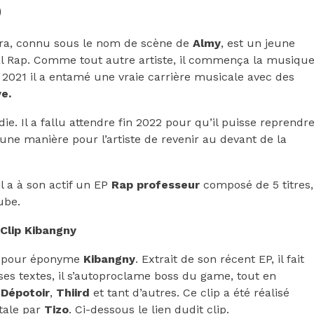
ra, connu sous le nom de scène de
Almy
, est un jeune
al Rap. Comme tout autre artiste, il commença la musiqu
 2021 il a entamé une vraie carrière musicale avec des
e.
ie. Il a fallu attendre fin 2022 pour qu’il puisse reprendr
 une manière pour l’artiste de revenir au devant de la
l a à son actif un EP
Rap professeur
composé de 5 titres,
ube.
Clip Kibangny
 a pour éponyme
Kibangny
. Extrait de son récent EP, il fait
ses textes, il s’autoproclame boss du game, tout en
e
Dépotoir
,
Thiird
et tant d’autres. Ce clip a été réalisé
tale par
Tizo
. Ci-dessous le lien dudit clip.