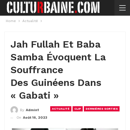
Home
Actualité
Jah Fullah Et Baba
Samba Évoquent La
Souffrance
Des Guinéens Dans
« Gabati »
ACTUALITÉ
CLIP
DERNIÈRES SORTIES
By
Admin1
On
Août 16, 2023