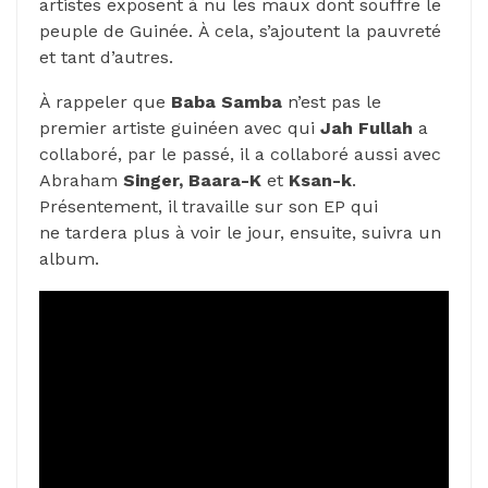
artistes exposent à nu les maux dont souffre le
peuple de Guinée.
À cela, s’ajoutent la pauvreté
et tant d’autres.
À rappeler que
Baba Samba
n’est pas le
premier artiste guinéen avec qui
Jah
Fullah
a
collaboré, par le passé, il a collaboré aussi avec
Abraham
Singer,
Baara-K
et
Ksan-k
.
Présentement, il travaille sur
son EP
qui
ne
tardera
plus à voir le jour, ensuite, suivra un
album.