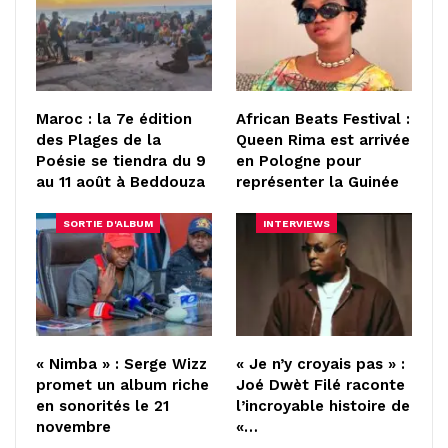
Maroc : la 7e édition
African Beats Festival :
des Plages de la
Queen Rima est arrivée
Poésie se tiendra du 9
en Pologne pour
au 11 août à Beddouza
représenter la Guinée
SORTIE D'ALBUM
INTERVIEWS
« Nimba » : Serge Wizz
« Je n’y croyais pas » :
promet un album riche
Joé Dwèt Filé raconte
en sonorités le 21
l’incroyable histoire de
novembre
«…