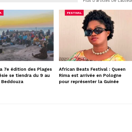
Plus D'articles De L'auteu
A
FESTIVAL
la 7e édition des Plages
African Beats Festival : Queen
ésie se tiendra du 9 au
Rima est arrivée en Pologne
à Beddouza
pour représenter la Guinée