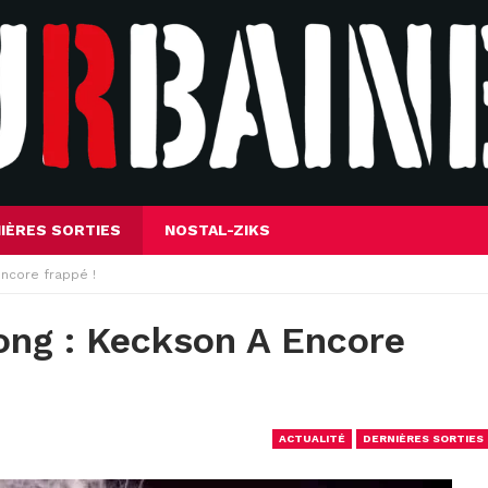
IÈRES SORTIES
NOSTAL-ZIKS
ncore frappé !
ng : Keckson A Encore
ACTUALITÉ
DERNIÈRES SORTIES