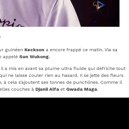
eur guinéen
Keckson
a encore frappé ce matin. Via sa
io appelé
Sun Wukong.
il a mis en avant sa plume ultra fluide qui défriche tout
ui ne laisse couler rien au hasard. Il se jette des fleurs
 à cela s’ajoutent ses tonnes de punchlines. Comme il
uvelles couches à
Djanii Alfa
et
Gwada Maga
.