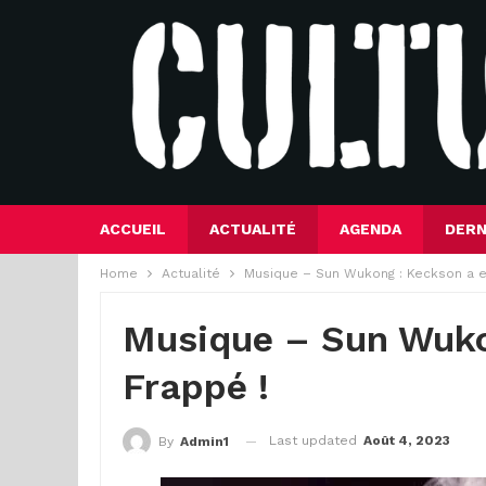
ACCUEIL
ACTUALITÉ
AGENDA
DERN
Home
Actualité
Musique – Sun Wukong : Keckson a e
Musique – Sun Wuko
Frappé !
Last updated
Août 4, 2023
By
Admin1