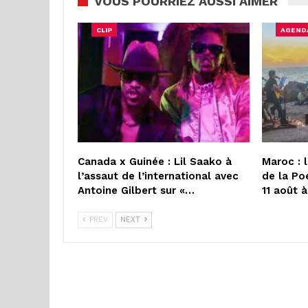
VOUS POURRIEZ AUSSI AIMER
CLIP
AGEND
Canada x Guinée : Lil Saako à
Maroc : 
l’assaut de l’international avec
de la Po
Antoine Gilbert sur «…
11 août 
PREV
NEXT