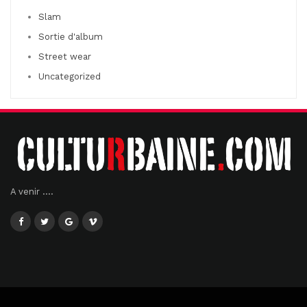
Slam
Sortie d'album
Street wear
Uncategorized
A venir ....