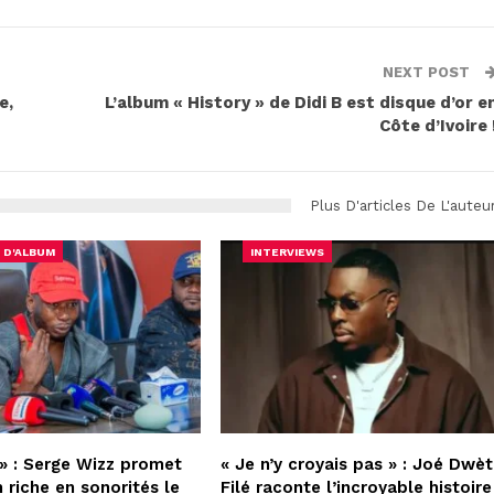
NEXT POST
e,
L’album « History » de Didi B est disque d’or e
Côte d’Ivoire 
Plus D'articles De L'auteu
 D'ALBUM
INTERVIEWS
» : Serge Wizz promet
« Je n’y croyais pas » : Joé Dwèt
 riche en sonorités le
Filé raconte l’incroyable histoire