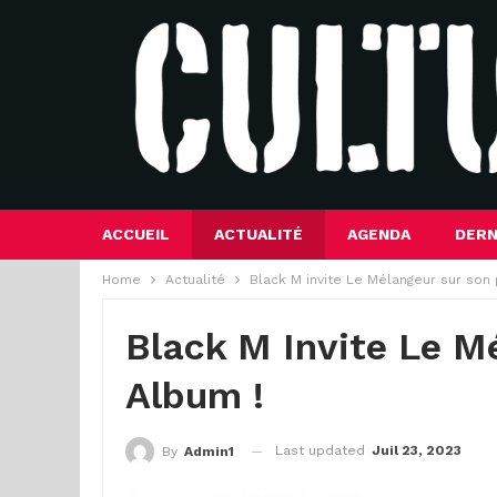
ACCUEIL
ACTUALITÉ
AGENDA
DERN
Home
Actualité
Black M invite Le Mélangeur sur son 
Black M Invite Le M
Album !
Last updated
Juil 23, 2023
By
Admin1