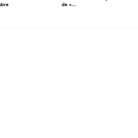
mbre
de «…