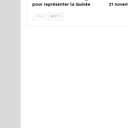
pour représenter la Guinée
21 nove
PREV
NEXT