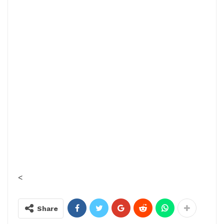
<
Share