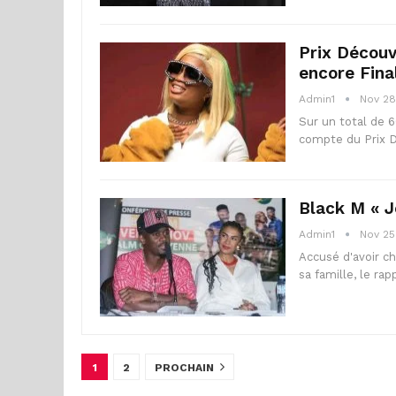
Prix Découv
encore Final
Admin1
Nov 28
Sur un total de 60
compte du Prix D
Black M « Je
Admin1
Nov 25
Accusé d'avoir ch
sa famille, le r
1
2
PROCHAIN