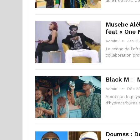
du Street Art. Ce
Musebe Alél
feat « One 
Admin1
Jan 15
La scène de l'af
collaboration pro
Black M – M
Admin1
Déc 22
Alors que le pays
d'hydrocarbures 
Doumss : Dep