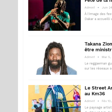
Fête de la 
Admin1
Juin 2
À l'image des fe
Dakar a accueill
Takana Zion 
être minist
Admin1
Mar 5,
Le reggaeman gui
sur les réseaux 
Le Street Ar
au Km36
Admin1
Fév 10
Le paysage artis