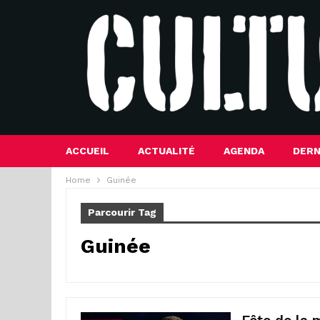
ACCUEIL
ACTUALITÉ
AGENDA
DERN
Home
Guinée
Parcourir Tag
Guinée