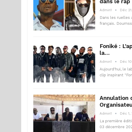
dans le rap
Admin1
Déc 21
Dans les ruelles 
français. Doumss
Foniké : L’a
la…
Admin1
Déc 10
Aujourd'hui, le l
clip inspirant "F
Annulation 
Organisate
Admin1
Déc 1,
La première éditi
03 décembre 202