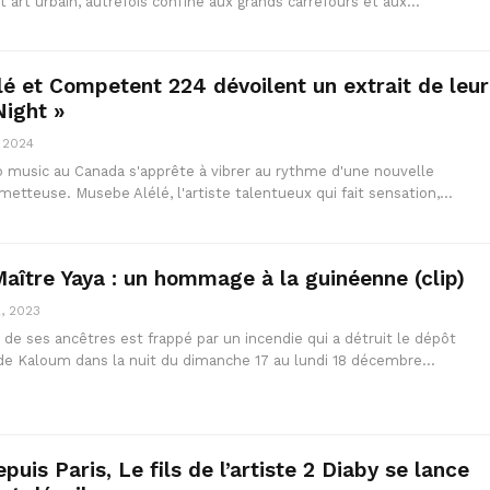
t art urbain, autrefois confiné aux grands carrefours et aux…
é et Competent 224 dévoilent un extrait de leur
Night »
, 2024
ro music au Canada s'apprête à vibrer au rythme d'une nouvelle
metteuse. Musebe Alélé, l'artiste talentueux qui fait sensation,…
aître Yaya : un hommage à la guinéenne (clip)
, 2023
 de ses ancêtres est frappé par un incendie qui a détruit le dépôt
de Kaloum dans la nuit du dimanche 17 au lundi 18 décembre…
uis Paris, Le fils de l’artiste 2 Diaby se lance