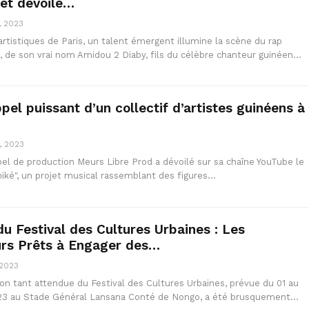
 et dévoile…
, 2023
artistiques de Paris, un talent émergent illumine la scène du rap
, de son vrai nom Amidou 2 Diaby, fils du célèbre chanteur guinéen…
ppel puissant d’un collectif d’artistes guinéens à
, 2023
abel de production Meurs Libre Prod a dévoilé sur sa chaîne YouTube le
oniké", un projet musical rassemblant des figures…
du Festival des Cultures Urbaines : Les
urs Prêts à Engager des…
 2023
on tant attendue du Festival des Cultures Urbaines, prévue du 01 au
3 au Stade Général Lansana Conté de Nongo, a été brusquement…