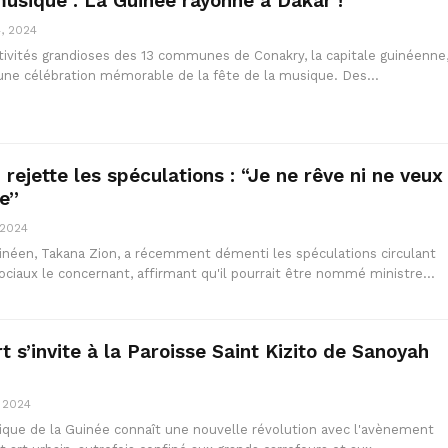
musique : La Guinée rayonne à Dakar !
4, 2024
stivités grandioses des 13 communes de Conakry, la capitale guinéenne
i une célébration mémorable de la fête de la musique. Des…
rejette les spéculations : “Je ne rêve ni ne veux
re”
 2024
néen, Takana Zion, a récemment démenti les spéculations circulant
sociaux le concernant, affirmant qu'il pourrait être nommé ministre…
t s’invite à la Paroisse Saint Kizito de Sanoyah
, 2024
tique de la Guinée connaît une nouvelle révolution avec l'avènement