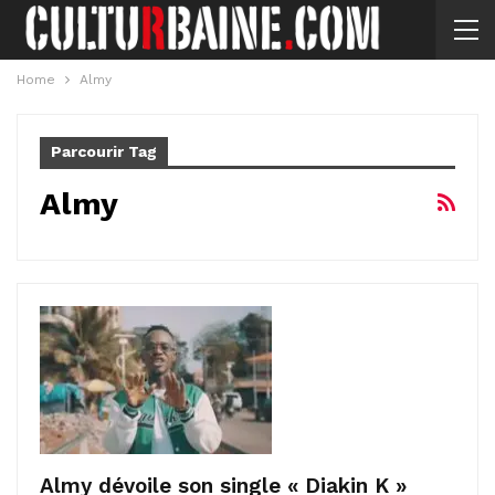
Home
Almy
Parcourir Tag
Almy
Almy dévoile son single « Diakin K »