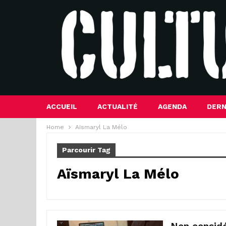
ACCUEIL
ACTUALITÉ
AGENDA
DERN
Home
Aïsmaryl La Mélo
Parcourir Tag
Aïsmaryl La Mélo