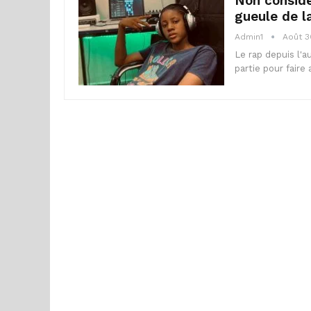
Non considé
gueule de 
Admin1
Août 3
Le rap depuis l'
partie pour faire