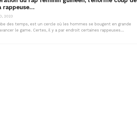
ration du rap féminin guinéen, l’énorme coup de
la rappeuse…
0, 2023
aube des temps, est un cercle où les hommes se bougent en grande
 avancer le game. Certes, il y a par endroit certaines rappeuses…