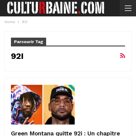
Home
92I
Parcourir Tag
92I
Green Montana quitte 92i : Un chapitre