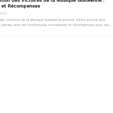
tion des Victoires de la Musique Guinéenne :
 et Récompenses
 2023
des Victoires de la Musique Guinéenne promet d'être encore plus
ue jamais, avec de nombreuses nouveautés et récompenses pour les…