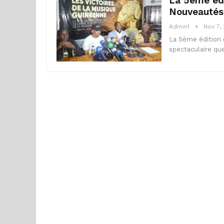
La 5ème édi
Nouveautés
Admin1
Nov 7,
La 5ème édition 
spectaculaire q