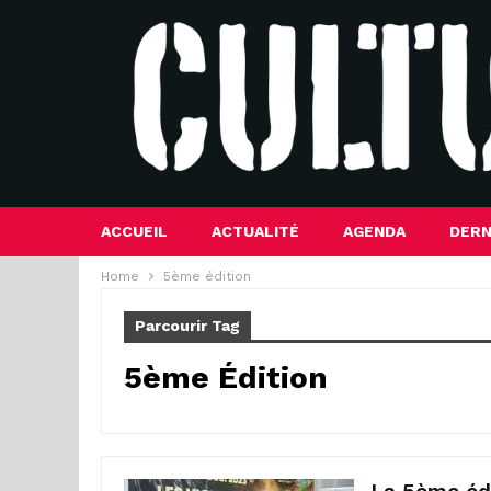
ACCUEIL
ACTUALITÉ
AGENDA
DERN
Home
5ème édition
Parcourir Tag
5ème Édition