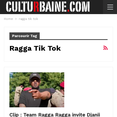
Home
ragga tik tok
Parcourir Tag
Ragga Tik Tok
Clip : Team Ragga Ragga invite Djanii