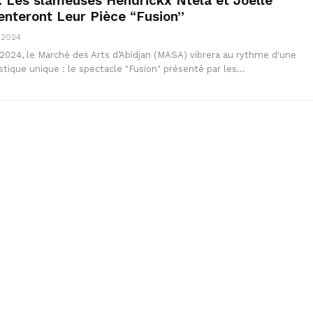
 Les slameuses Hendrickx Ntela et Joëlle
nteront Leur Pièce “Fusion”
, 2024
 2024, le Marché des Arts d’Abidjan (MASA) vibrera au rythme d'une
istique unique : le spectacle "Fusion" présenté par les…