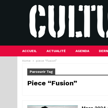
ACCUEIL
ACTUALITÉ
AGENDA
DERN
Home
piece “Fusion”
Parcourir Tag
Piece “Fusion”