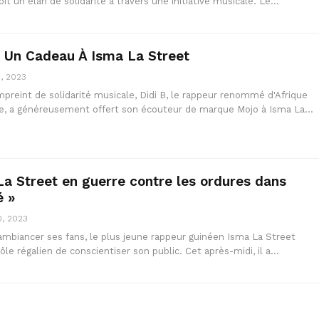
çoit un élan de solidarité à travers une initiative musicale. Le…
e Un Cadeau À Isma La Street
, 2023
preint de solidarité musicale, Didi B, le rappeur renommé d'Afrique
e, a généreusement offert son écouteur de marque Mojo à Isma La…
 La Street en guerre contre les ordures dans
é »
0, 2023
 ambiancer ses fans, le plus jeune rappeur guinéen Isma La Street
rôle régalien de conscientiser son public. Cet après-midi, il a…