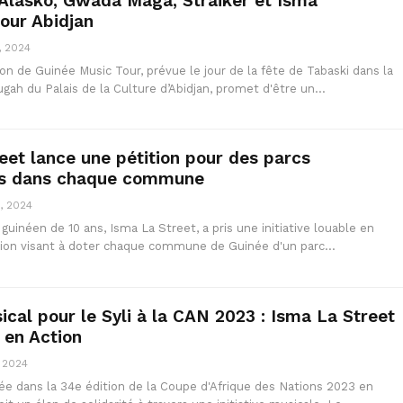
Alasko, Gwada Maga, Straiker et Isma
pour Abidjan
, 2024
on de Guinée Music Tour, prévue le jour de la fête de Tabaski dans la
ugah du Palais de la Culture d’Abidjan, promet d'être un…
eet lance une pétition pour des parcs
ons dans chaque commune
, 2024
guinéen de 10 ans, Isma La Street, a pris une initiative louable en
tion visant à doter chaque commune de Guinée d'un parc…
ical pour le Syli à la CAN 2023 : Isma La Street
 en Action
, 2024
ée dans la 34e édition de la Coupe d'Afrique des Nations 2023 en