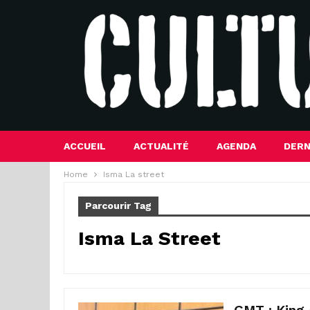
ACCUEIL
ACTUALITÉ
AGENDA
DERN
Home
Isma La street
Parcourir Tag
Isma La Street