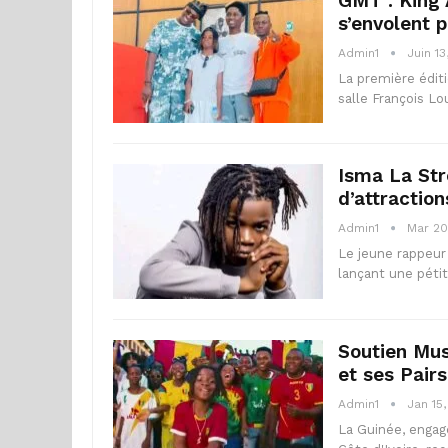
GMT : King 
s’envolent 
Admin1
Juin 13
La première éditi
salle François Lo
Isma La Str
d’attracti
Admin1
Mar 20
Le jeune rappeur 
lançant une péti
Soutien Mus
et ses Pairs
Admin1
Jan 15
La Guinée, engag