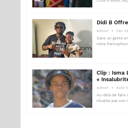
Côte d'Ivoire, re
Didi B Offr
Admin1
Déc 23
Dans un geste em
noire francophon
Clip : Isma
« Insalubrit
Admin1
Août 1
Au-delà de faire
n’oublie pas son 