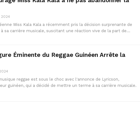
urage Miss Kala Kala à ne pas abandonner la
, 2024
éenne Miss Kala Kala a récemment pris la décision surprenante de
 sa carrière musicale, suscitant une réaction vive de la part de…
igure Éminente du Reggae Guinéen Arrête la
 2024
usique reggae est sous le choc avec l'annonce de Lyricson,
eur guinéen, qui a décidé de mettre un terme à sa carrière musicale.