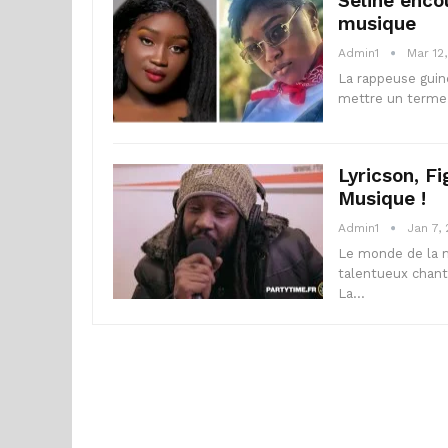
Seline enco
musique
Admin1
Mar 12
La rappeuse guin
mettre un terme à
Lyricson, F
Musique !
Admin1
Jan 7,
Le monde de la m
talentueux chant
La…