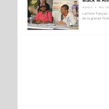
Black M Ann
Admin1
Nov 24
L'artiste françai
de la grande fin