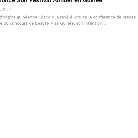
once Son Festival Annuel en Guinée
, 2023
s d'origine guinéenne, Black M, a révélé lors de la conférence de presse
ale du concours de beauté Miss Guinée, son intention…