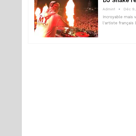
DJ Snake re
Admin1
Déc 9,
Incroyable mais v
l'artiste frança