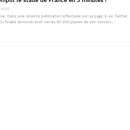
mplit le stade de France en 3 minutes !
 2023
rai. Dans une récente publication effectuée sur sa page X, ex Twitter,
is DJ Snake annonce avoir vendu 80.000 places de son concert…