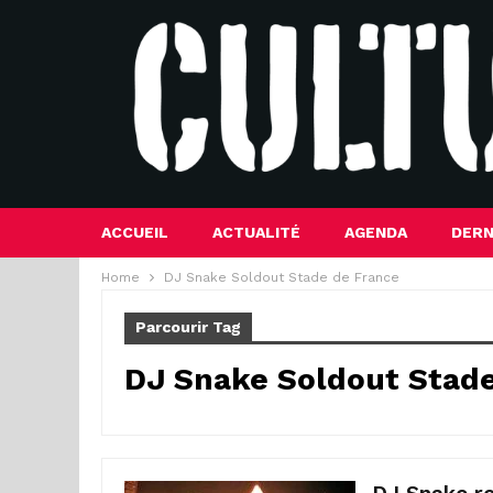
ACCUEIL
ACTUALITÉ
AGENDA
DERN
Home
DJ Snake Soldout Stade de France
Parcourir Tag
DJ Snake Soldout Stad