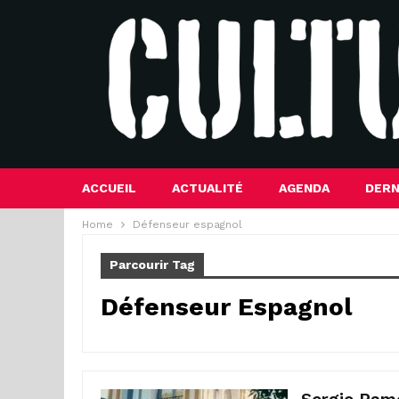
ACCUEIL
ACTUALITÉ
AGENDA
DERN
Home
Défenseur espagnol
Parcourir Tag
Défenseur Espagnol