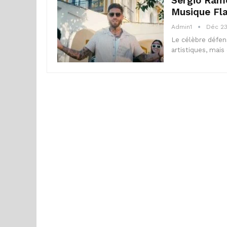
Sergio Ramo
Musique Fl
Admin1
Déc 23
Le célèbre défen
artistiques, mai