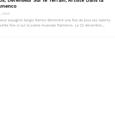
s, Défenseur Sur le Terrain, Artiste Dans la
amenco
, 2023
seur espagnol Sergio Ramos démontre une fois de plus ses talents
s cette fois-ci sur la scène musicale flamenco. Le 22 décembre…